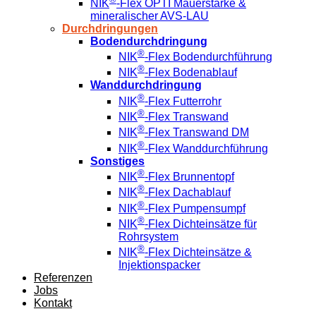
NIK
-Flex OPTI Mauerstärke &
mineralischer AVS-LAU
Durchdringungen
Bodendurchdringung
®
NIK
-Flex Bodendurchführung
®
NIK
-Flex Bodenablauf
Wanddurchdringung
®
NIK
-Flex Futterrohr
®
NIK
-Flex Transwand
®
NIK
-Flex Transwand DM
®
NIK
-Flex Wanddurchführung
Sonstiges
®
NIK
-Flex Brunnentopf
®
NIK
-Flex Dachablauf
®
NIK
-Flex Pumpensumpf
®
NIK
-Flex Dichteinsätze für
Rohrsystem
®
NIK
-Flex Dichteinsätze &
Injektionspacker
Referenzen
Jobs
Kontakt