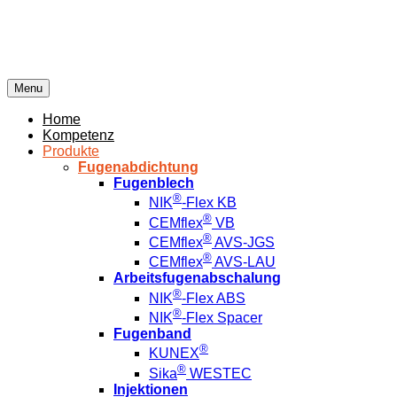
Menu
Home
Kompetenz
Produkte
Fugenabdichtung
Fugenblech
®
NIK
-Flex KB
®
CEMflex
VB
®
CEMflex
AVS-JGS
®
CEMflex
AVS-LAU
Arbeitsfugenabschalung
®
NIK
-Flex ABS
®
NIK
-Flex Spacer
Fugenband
®
KUNEX
®
Sika
WESTEC
Injektionen