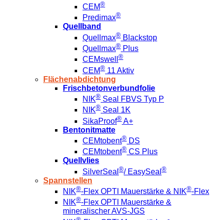
®
CEM
®
Predimax
Quellband
®
Quellmax
Blackstop
®
Quellmax
Plus
®
CEMswell
®
CEM
11 Aktiv
Flächenabdichtung
Frischbetonverbundfolie
®
NIK
Seal FBVS Typ P
®
NIK
Seal 1K
®
SikaProof
A+
Bentonitmatte
®
CEMtobent
DS
®
CEMtobent
CS Plus
Quellvlies
®
®
SilverSeal
/ EasySeal
Spannstellen
®
®
NIK
-Flex OPTI Mauerstärke & NIK
-Flex
®
NIK
-Flex OPTI Mauerstärke &
mineralischer AVS-JGS
®