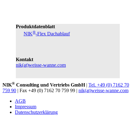
Produktdatenblatt
®
NIK
-Flex Dachablauf
Kontakt
nik(at)weisse-wanne.com
®
NIK
Consulting und Vertriebs GmbH
|
Tel. +49 (0) 7162 70
759 90
| Fax +49 (0) 7162 70 759 99 |
nik(at)weisse-wanne.com
AGB
Impressum
Datenschutzerklärung