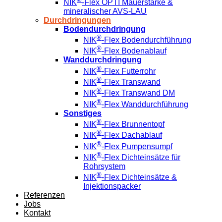
NIK
-Flex OPTI Mauerstärke &
mineralischer AVS-LAU
Durchdringungen
Bodendurchdringung
®
NIK
-Flex Bodendurchführung
®
NIK
-Flex Bodenablauf
Wanddurchdringung
®
NIK
-Flex Futterrohr
®
NIK
-Flex Transwand
®
NIK
-Flex Transwand DM
®
NIK
-Flex Wanddurchführung
Sonstiges
®
NIK
-Flex Brunnentopf
®
NIK
-Flex Dachablauf
®
NIK
-Flex Pumpensumpf
®
NIK
-Flex Dichteinsätze für
Rohrsystem
®
NIK
-Flex Dichteinsätze &
Injektionspacker
Referenzen
Jobs
Kontakt