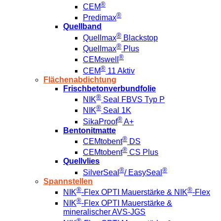
®
CEM
®
Predimax
Quellband
®
Quellmax
Blackstop
®
Quellmax
Plus
®
CEMswell
®
CEM
11 Aktiv
Flächenabdichtung
Frischbetonverbundfolie
®
NIK
Seal FBVS Typ P
®
NIK
Seal 1K
®
SikaProof
A+
Bentonitmatte
®
CEMtobent
DS
®
CEMtobent
CS Plus
Quellvlies
®
®
SilverSeal
/ EasySeal
Spannstellen
®
®
NIK
-Flex OPTI Mauerstärke & NIK
-Flex
®
NIK
-Flex OPTI Mauerstärke &
mineralischer AVS-JGS
®