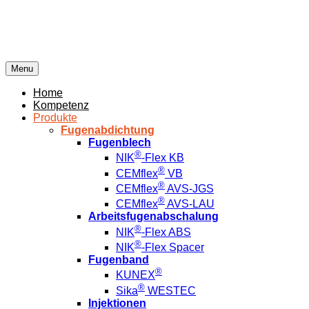
Menu
Home
Kompetenz
Produkte
Fugenabdichtung
Fugenblech
®
NIK
-Flex KB
®
CEMflex
VB
®
CEMflex
AVS-JGS
®
CEMflex
AVS-LAU
Arbeitsfugenabschalung
®
NIK
-Flex ABS
®
NIK
-Flex Spacer
Fugenband
®
KUNEX
®
Sika
WESTEC
Injektionen