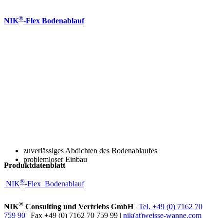
®
NIK
-Flex Bodenablauf
zuverlässiges Abdichten des Bodenablaufes
problemloser Einbau
Produktdatenblatt
®
NIK
-Flex_Bodenablauf
®
NIK
Consulting und Vertriebs GmbH
|
Tel. +49 (0) 7162 70
759 90
| Fax +49 (0) 7162 70 759 99 |
nik(at)weisse-wanne.com