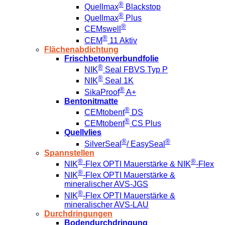
®
Quellmax
Blackstop
®
Quellmax
Plus
®
CEMswell
®
CEM
11 Aktiv
Flächenabdichtung
Frischbetonverbundfolie
®
NIK
Seal FBVS Typ P
®
NIK
Seal 1K
®
SikaProof
A+
Bentonitmatte
®
CEMtobent
DS
®
CEMtobent
CS Plus
Quellvlies
®
®
SilverSeal
/ EasySeal
Spannstellen
®
®
NIK
-Flex OPTI Mauerstärke & NIK
-Flex
®
NIK
-Flex OPTI Mauerstärke &
mineralischer AVS-JGS
®
NIK
-Flex OPTI Mauerstärke &
mineralischer AVS-LAU
Durchdringungen
Bodendurchdringung