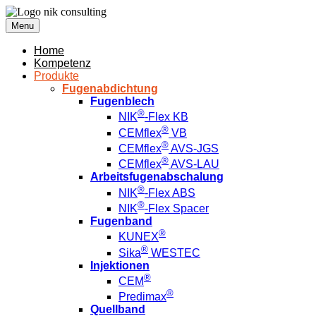
Menu
Home
Kompetenz
Produkte
Fugenabdichtung
Fugenblech
®
NIK
-Flex KB
®
CEMflex
VB
®
CEMflex
AVS-JGS
®
CEMflex
AVS-LAU
Arbeitsfugenabschalung
®
NIK
-Flex ABS
®
NIK
-Flex Spacer
Fugenband
®
KUNEX
®
Sika
WESTEC
Injektionen
®
CEM
®
Predimax
Quellband