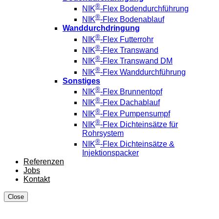
®
NIK
-Flex Bodendurchführung
®
NIK
-Flex Bodenablauf
Wanddurchdringung
®
NIK
-Flex Futterrohr
®
NIK
-Flex Transwand
®
NIK
-Flex Transwand DM
®
NIK
-Flex Wanddurchführung
Sonstiges
®
NIK
-Flex Brunnentopf
®
NIK
-Flex Dachablauf
®
NIK
-Flex Pumpensumpf
®
NIK
-Flex Dichteinsätze für
Rohrsystem
®
NIK
-Flex Dichteinsätze &
Injektionspacker
Referenzen
Jobs
Kontakt
Close