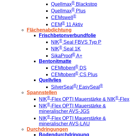
®
Quellmax
Blackstop
®
Quellmax
Plus
®
CEMswell
®
CEM
11 Aktiv
Flächenabdichtung
Frischbetonverbundfolie
®
NIK
Seal FBVS Typ P
®
NIK
Seal 1K
®
SikaProof
A+
Bentonitmatte
®
CEMtobent
DS
®
CEMtobent
CS Plus
Quellvlies
®
®
SilverSeal
/ EasySeal
Spannstellen
®
®
NIK
-Flex OPTI Mauerstärke & NIK
-Flex
®
NIK
-Flex OPTI Mauerstärke &
mineralischer AVS-JGS
®
NIK
-Flex OPTI Mauerstärke &
mineralischer AVS-LAU
Durchdringungen
Bodendurchdringung