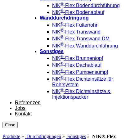
®
NIK
-Flex Bodendurchführung
®
NIK
-Flex Bodenablauf
Wanddurchdringung
®
NIK
-Flex Futterrohr
®
NIK
-Flex Transwand
®
NIK
-Flex Transwand DM
®
NIK
-Flex Wanddurchführung
Sonstiges
®
NIK
-Flex Brunnentopf
®
NIK
-Flex Dachablauf
®
NIK
-Flex Pumpensumpf
®
NIK
-Flex Dichteinsätze für
Rohrsystem
®
NIK
-Flex Dichteinsätze &
Injektionspacker
Referenzen
Jobs
Kontakt
Close
Produkte
»
Durchdringungen
»
Sonstiges
»
NIK®-Flex