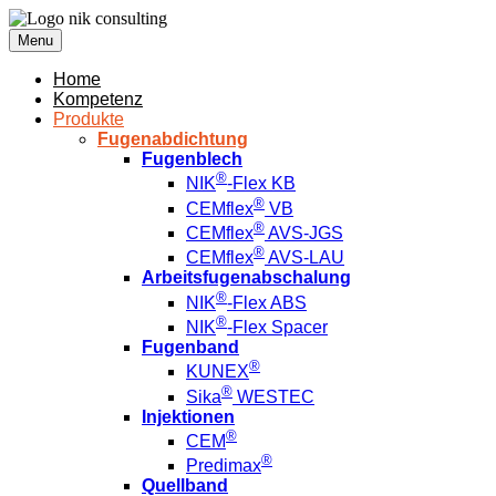
Menu
Home
Kompetenz
Produkte
Fugenabdichtung
Fugenblech
®
NIK
-Flex KB
®
CEMflex
VB
®
CEMflex
AVS-JGS
®
CEMflex
AVS-LAU
Arbeitsfugenabschalung
®
NIK
-Flex ABS
®
NIK
-Flex Spacer
Fugenband
®
KUNEX
®
Sika
WESTEC
Injektionen
®
CEM
®
Predimax
Quellband